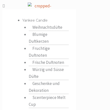
Zum
Flyout
Inhalt
Menu
springen
Yankee Candle
Weihnachtsdüfte
Blumige
Duftkerzen
Fruchtige
Duftnoten
Frische Duftnoten
Würzig und Süsse
Düfte
Geschenke und
Dekoration
Scenterpiece Melt
Cup