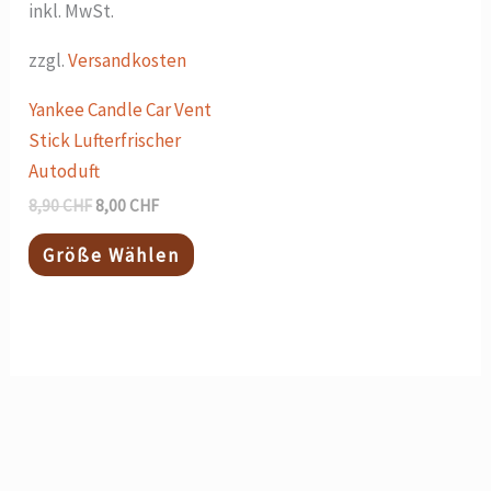
inkl. MwSt.
der
Produktseite
zzgl.
Versandkosten
gewählt
Yankee Candle Car Vent
werden
Stick Lufterfrischer
Autoduft
8,90
CHF
8,00
CHF
Größe Wählen