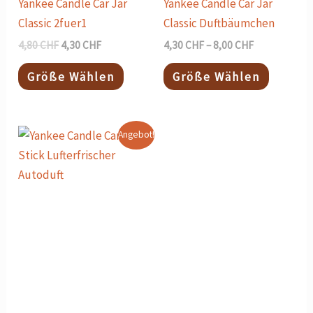
Yankee Candle Car Jar
Yankee Candle Car Jar
werden
werden
Classic 2fuer1
Classic Duftbäumchen
4,80
CHF
4,30
CHF
4,30
CHF
–
8,00
CHF
Größe Wählen
Größe Wählen
Ursprünglicher
Aktueller
Dieses
Angebot!
Preis
Preis
Produkt
war:
ist:
8,90 CHF
8,00 CHF.
weist
mehrere
Varianten
auf.
Die
Optionen
können
auf