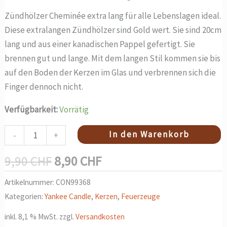
Produktseite
Produktseite
Produktsei
Zündhölzer Cheminée extra lang für alle Lebenslagen ideal.
gewählt
gewählt
gewählt
Diese extralangen Zündhölzer sind Gold wert. Sie sind 20cm
werden
werden
werden
lang und aus einer kanadischen Pappel gefertigt. Sie
brennen gut und lange. Mit dem langen Stil kommen sie bis
auf den Boden der Kerzen im Glas und verbrennen sich die
Finger dennoch nicht.
Verfügbarkeit:
Vorrätig
In den Warenkorb
-
+
9,90
CHF
8,90
CHF
Artikelnummer:
CON99368
Kategorien:
Yankee Candle
,
Kerzen
,
Feuerzeuge
inkl. 8,1 % MwSt.
zzgl.
Versandkosten