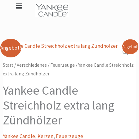
Streichholz
Zum
Flyout
extra
Inhalt
Menu
lang
springen
Zündhölzer
Menge
Ursprünglicher
Aktueller
Yankee
Dieses
Dieses
Dieses
Angebot!
Angebot!
Angebot!
Angebot!
Preis
Preis
Candle
Produkt
Produkt
Produkt
war:
ist:
Streichholz
weist
weist
weist
Start
/
Verschiedenes
/
Feuerzeuge
/ Yankee Candle Streichholz
9,90 CHF
8,90 CHF.
extra
mehrere
mehrere
mehrere
extra lang Zündhölzer
lang
Varianten
Varianten
Varianten
Yankee Candle
Zündhölzer
auf.
auf.
auf.
Menge
Die
Die
Die
Streichholz extra lang
Optionen
Optionen
Optionen
können
können
können
Zündhölzer
auf
auf
auf
der
der
der
Yankee Candle
,
Kerzen
,
Feuerzeuge