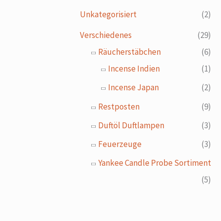
Unkategorisiert
(2)
Verschiedenes
(29)
Räucherstäbchen
(6)
Incense Indien
(1)
Incense Japan
(2)
Restposten
(9)
Duftöl Duftlampen
(3)
Feuerzeuge
(3)
Yankee Candle Probe Sortiment
(5)