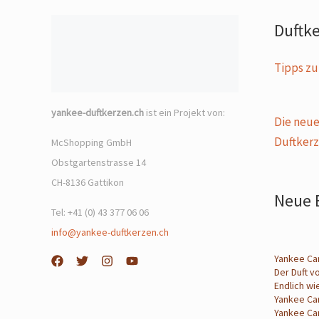
Duftk
Tipps zu
yankee-duftkerzen.ch
ist ein Projekt von:
Die neue
Duftker
McShopping GmbH
Obstgartenstrasse 14
CH-8136 Gattikon
Neue 
Tel: +41 (0) 43 377 06 06
info@yankee-duftkerzen.ch
Yankee Can
Der Duft v
Endlich wi
Yankee Ca
Yankee Ca