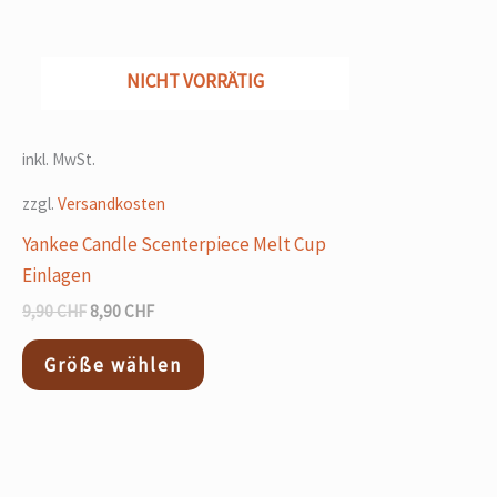
auf.
Die
NICHT VORRÄTIG
Optionen
können
auf
inkl. MwSt.
der
zzgl.
Versandkosten
Produktseite
gewählt
Yankee Candle Scenterpiece Melt Cup
werden
Einlagen
9,90
CHF
8,90
CHF
Größe wählen