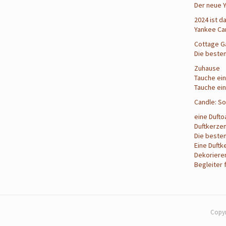
Der neue 
2024 ist d
Yankee Ca
Cottage G
Die besten
Zuhause
Tauche ein
Tauche ein
Candle: So
eine Dufto
Duftkerze
Die besten
Eine Duftk
Dekorieren
Begleiter 
Copyr