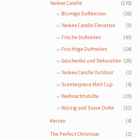
Yankee Candle
(170)
Blumige Duftkerzen
(26)
Yankee Candle Elevation
(5)
Frische Duftnoten
(43)
Fruchtige Duftnoten
(24)
Geschenke und Dekoration
(26)
Yankee Candle Outdoor
(2)
Scenterpiece Melt Cup
(4)
Weihnachtsdüfte
(33)
Würzig und Süsse Düfte
(32)
Kerzen
(4)
The Perfect Christmas
(2)