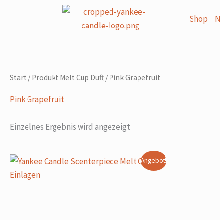
Zum
Shop
N
Inhalt
springen
Start
/ Produkt Melt Cup Duft / Pink Grapefruit
Pink Grapefruit
Einzelnes Ergebnis wird angezeigt
Ursprünglicher
Aktueller
Dieses
Angebot!
Preis
Preis
Produkt
war:
ist:
9,90 CHF
8,90 CHF.
weist
mehrere
Varianten